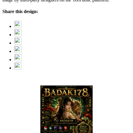
Share this design: