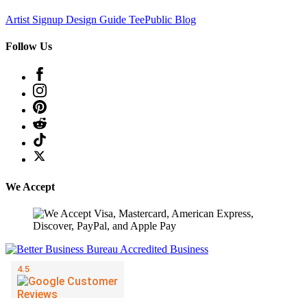
Artist Signup
Design Guide
TeePublic Blog
Follow Us
We Accept