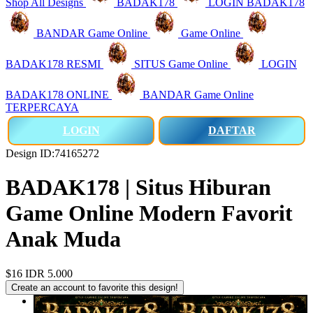
Shop All Designs
BADAK178
LOGIN BADAK178
BANDAR Game Online
Game Online
BADAK178 RESMI
SITUS Game Online
LOGIN
BADAK178 ONLINE
BANDAR Game Online
TERPERCAYA
LOGIN
DAFTAR
Design ID:74165272
BADAK178 | Situs Hiburan
Game Online Modern Favorit
Anak Muda
$16
IDR 5.000
Create an account to favorite this design!