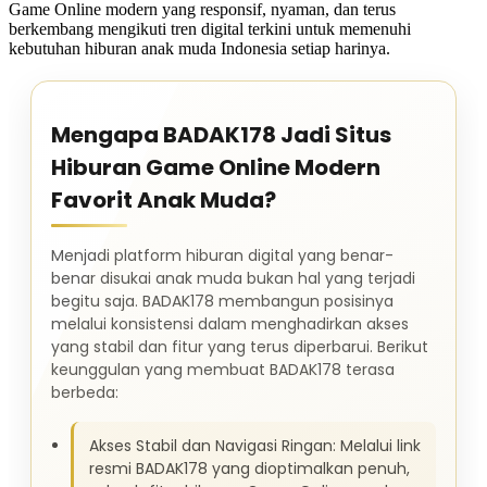
Game Online modern yang responsif, nyaman, dan terus
berkembang mengikuti tren digital terkini untuk memenuhi
kebutuhan hiburan anak muda Indonesia setiap harinya.
Mengapa BADAK178 Jadi Situs
Hiburan Game Online Modern
Favorit Anak Muda?
Menjadi platform hiburan digital yang benar-
benar disukai anak muda bukan hal yang terjadi
begitu saja. BADAK178 membangun posisinya
melalui konsistensi dalam menghadirkan akses
yang stabil dan fitur yang terus diperbarui. Berikut
keunggulan yang membuat BADAK178 terasa
berbeda:
Akses Stabil dan Navigasi Ringan: Melalui link
resmi BADAK178 yang dioptimalkan penuh,