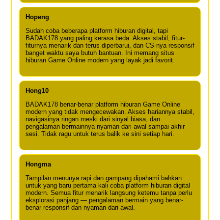
Hopeng
Sudah coba beberapa platform hiburan digital, tapi
BADAK178 yang paling kerasa beda. Akses stabil, fitur-
fiturnya menarik dan terus diperbarui, dan CS-nya responsif
banget waktu saya butuh bantuan. Ini memang situs
hiburan Game Online modern yang layak jadi favorit.
Hong10
BADAK178 benar-benar platform hiburan Game Online
modern yang tidak mengecewakan. Akses hariannya stabil,
navigasinya ringan meski dari sinyal biasa, dan
pengalaman bermainnya nyaman dari awal sampai akhir
sesi. Tidak ragu untuk terus balik ke sini setiap hari.
Hongma
Tampilan menunya rapi dan gampang dipahami bahkan
untuk yang baru pertama kali coba platform hiburan digital
modern. Semua fitur menarik langsung ketemu tanpa perlu
eksplorasi panjang — pengalaman bermain yang benar-
benar responsif dan nyaman dari awal.