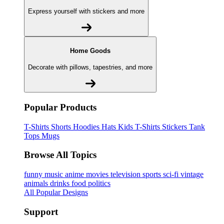
Express yourself with stickers and more
Home Goods
Decorate with pillows, tapestries, and more
Popular Products
T-Shirts
Shorts
Hoodies
Hats
Kids T-Shirts
Stickers
Tank
Tops
Mugs
Browse All Topics
funny
music
anime
movies
television
sports
sci-fi
vintage
animals
drinks
food
politics
All Popular Designs
Support