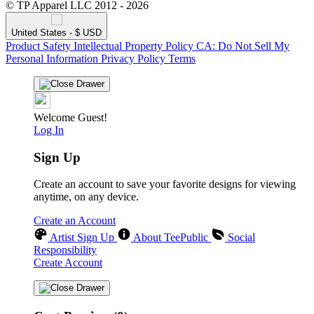
© TP Apparel LLC 2012 - 2026
United States - $ USD
Product Safety
Intellectual Property Policy
CA: Do Not Sell My
Personal Information
Privacy Policy
Terms
Welcome Guest!
Log In
Sign Up
Create an account to save your favorite designs for viewing
anytime, on any device.
Create an Account
Artist Sign Up
About TeePublic
Social
Responsibility
Create Account