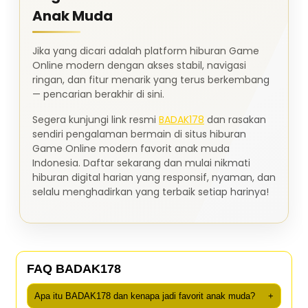
Anak Muda
Jika yang dicari adalah platform hiburan Game
Online modern dengan akses stabil, navigasi
ringan, dan fitur menarik yang terus berkembang
— pencarian berakhir di sini.
Segera kunjungi link resmi
BADAK178
dan rasakan
sendiri pengalaman bermain di situs hiburan
Game Online modern favorit anak muda
Indonesia. Daftar sekarang dan mulai nikmati
hiburan digital harian yang responsif, nyaman, dan
selalu menghadirkan yang terbaik setiap harinya!
FAQ BADAK178
Apa itu BADAK178 dan kenapa jadi favorit anak muda?
+