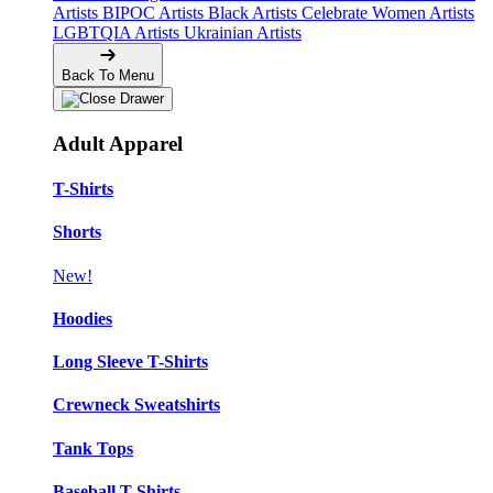
Artists
BIPOC Artists
Black Artists
Celebrate Women Artists
LGBTQIA Artists
Ukrainian Artists
Back To Menu
Adult Apparel
T-Shirts
Shorts
New!
Hoodies
Long Sleeve T-Shirts
Crewneck Sweatshirts
Tank Tops
Baseball T-Shirts