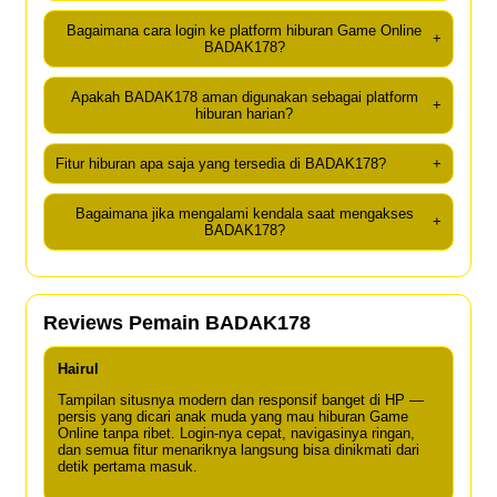
Bagaimana cara login ke platform hiburan Game Online
+
BADAK178?
Apakah BADAK178 aman digunakan sebagai platform
+
hiburan harian?
Fitur hiburan apa saja yang tersedia di BADAK178?
+
Bagaimana jika mengalami kendala saat mengakses
+
BADAK178?
Reviews Pemain BADAK178
Hairul
Tampilan situsnya modern dan responsif banget di HP —
persis yang dicari anak muda yang mau hiburan Game
Online tanpa ribet. Login-nya cepat, navigasinya ringan,
dan semua fitur menariknya langsung bisa dinikmati dari
detik pertama masuk.