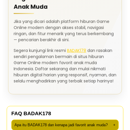
Anak Muda
Jika yang dicari adalah platform hiburan Game
Online modern dengan akses stabil, navigasi
ringan, dan fitur menarik yang terus berkembang
— pencarian berakhir di sini.
Segera kunjungi link resmi
BADAK178
dan rasakan
sendiri pengalaman bermain di situs hiburan
Game Online modern favorit anak muda
Indonesia. Daftar sekarang dan mulai nikmati
hiburan digital harian yang responsif, nyaman, dan
selalu menghadirkan yang terbaik setiap harinya!
FAQ BADAK178
Apa itu BADAK178 dan kenapa jadi favorit anak muda?
+