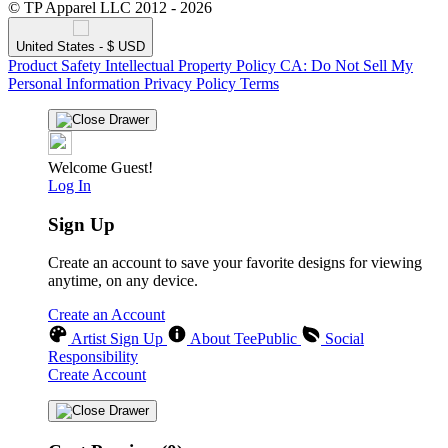
© TP Apparel LLC 2012 - 2026
United States - $ USD
Product Safety
Intellectual Property Policy
CA: Do Not Sell My
Personal Information
Privacy Policy
Terms
Welcome Guest!
Log In
Sign Up
Create an account to save your favorite designs for viewing
anytime, on any device.
Create an Account
Artist Sign Up
About TeePublic
Social
Responsibility
Create Account