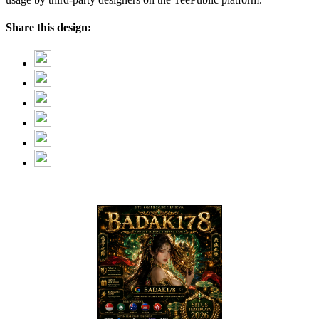
Share this design: