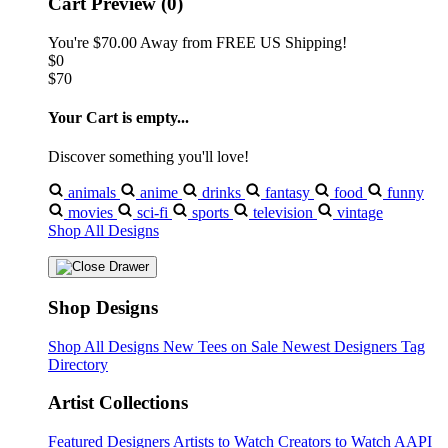
Cart Preview (0)
You're
$70.00
Away from
FREE US Shipping!
$0
$70
Your Cart is empty...
Discover something you'll love!
animals
anime
drinks
fantasy
food
funny
movies
sci-fi
sports
television
vintage
Shop All Designs
Shop Designs
Shop All Designs
New Tees on Sale
Newest Designers
Tag
Directory
Artist Collections
Featured Designers
Artists to Watch
Creators to Watch
AAPI