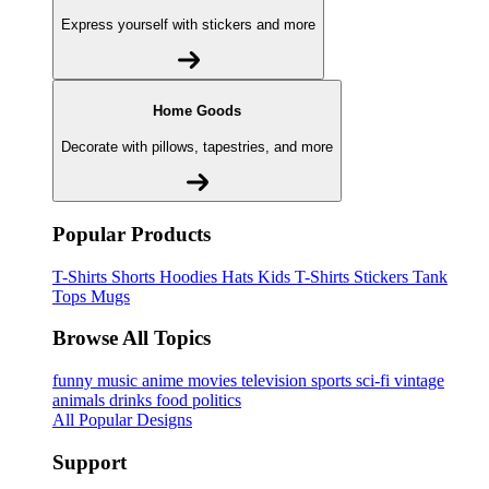
Express yourself with stickers and more
Home Goods
Decorate with pillows, tapestries, and more
Popular Products
T-Shirts
Shorts
Hoodies
Hats
Kids T-Shirts
Stickers
Tank
Tops
Mugs
Browse All Topics
funny
music
anime
movies
television
sports
sci-fi
vintage
animals
drinks
food
politics
All Popular Designs
Support