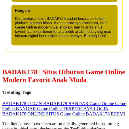
Hongchi
Dari pertama buka BADAK178 sudah kerasa ini bukan
platform hiburan biasa. Akses stabilnya konsisten, fitur
Game Online modern-nya lengkap, dan nuansa situs
favoritnya benar-benar terasa untuk anak muda yang mau
hiburan digital berkualitas setiap harinya. Bintang lima!
BADAK178 | Situs Hiburan Game Online
Modern Favorit Anak Muda
Trending Tags
BADAK178
LOGIN BADAK178
BANDAR Game Online
Game
Online
BANDAR Game Online TERPERCAYA
LOGIN
BADAK178 ONLINE
SITUS Game Online
BADAK178 RESMI
The links above have been automatically generated based on tag
usage by third-party designers on the TeePublic platform.