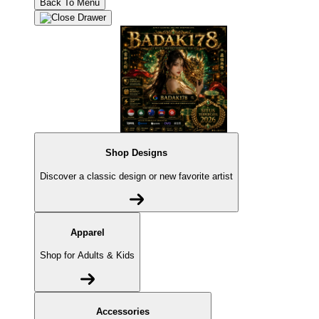
Back To Menu
Shop Designs
Discover a classic design or new favorite artist
Apparel
Shop for Adults & Kids
Accessories