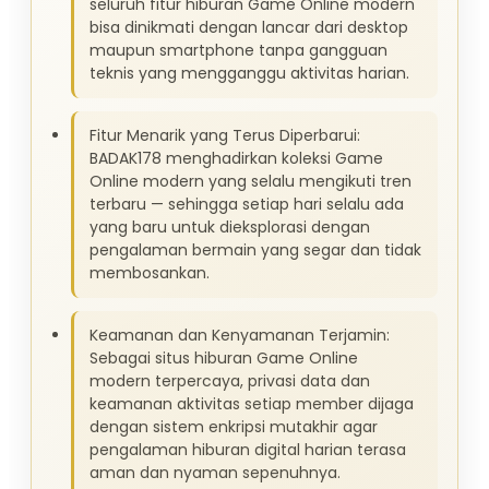
seluruh fitur hiburan Game Online modern
bisa dinikmati dengan lancar dari desktop
maupun smartphone tanpa gangguan
teknis yang mengganggu aktivitas harian.
Fitur Menarik yang Terus Diperbarui:
BADAK178 menghadirkan koleksi Game
Online modern yang selalu mengikuti tren
terbaru — sehingga setiap hari selalu ada
yang baru untuk dieksplorasi dengan
pengalaman bermain yang segar dan tidak
membosankan.
Keamanan dan Kenyamanan Terjamin:
Sebagai situs hiburan Game Online
modern terpercaya, privasi data dan
keamanan aktivitas setiap member dijaga
dengan sistem enkripsi mutakhir agar
pengalaman hiburan digital harian terasa
aman dan nyaman sepenuhnya.