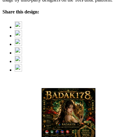
Share this design: