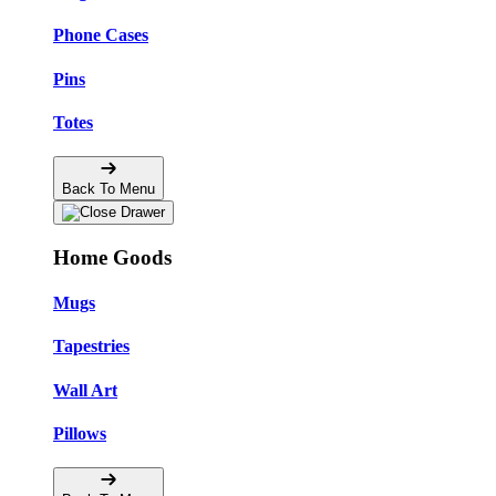
Phone Cases
Pins
Totes
Back To Menu
Home Goods
Mugs
Tapestries
Wall Art
Pillows