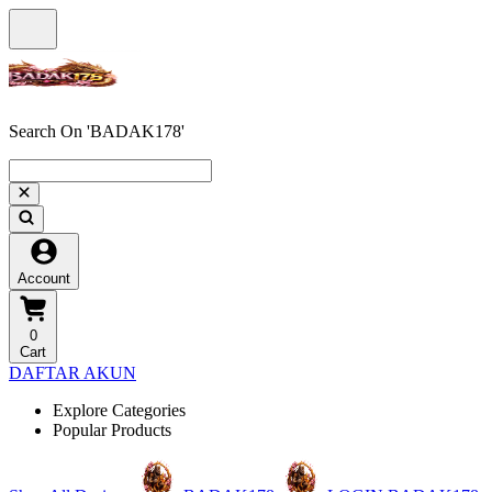
Search On 'BADAK178'
Account
0
Cart
DAFTAR AKUN
Explore Categories
Popular Products