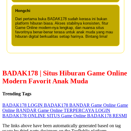
Hongchi
Dari pertama buka BADAK178 sudah kerasa ini bukan
platform hiburan biasa. Akses stabilnya konsisten, fitur
Game Online modern-nya lengkap, dan nuansa situs
favoritnya benar-benar terasa untuk anak muda yang mau
hiburan digital berkualitas setiap harinya. Bintang lima!
BADAK178 | Situs Hiburan Game Online
Modern Favorit Anak Muda
Trending Tags
BADAK178
LOGIN BADAK178
BANDAR Game Online
Game
Online
BANDAR Game Online TERPERCAYA
LOGIN
BADAK178 ONLINE
SITUS Game Online
BADAK178 RESMI
The links above have been automatically generated based on tag
usage by third-party designers on the TeePublic platform.