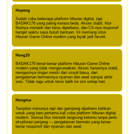
Hopeng
Sudah coba beberapa platform hiburan digital, tapi
BADAK178 yang paling kerasa beda. Akses stabil, fitur-
fiturnya menarik dan terus diperbarui, dan CS-nya responsif
banget waktu saya butuh bantuan. Ini memang situs
hiburan Game Online modern yang layak jadi favorit.
Hong10
BADAK178 benar-benar platform hiburan Game Online
modern yang tidak mengecewakan. Akses hariannya stabil,
navigasinya ringan meski dari sinyal biasa, dan
pengalaman bermainnya nyaman dari awal sampai akhir
sesi. Tidak ragu untuk terus balik ke sini setiap hari.
Hongma
Tampilan menunya rapi dan gampang dipahami bahkan
untuk yang baru pertama kali coba platform hiburan digital
modern. Semua fitur menarik langsung ketemu tanpa perlu
eksplorasi panjang — pengalaman bermain yang benar-
benar responsif dan nyaman dari awal.