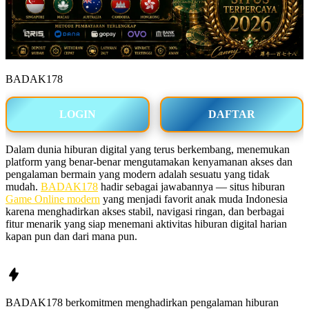
BADAK178
LOGIN
DAFTAR
Dalam dunia hiburan digital yang terus berkembang, menemukan
platform yang benar-benar mengutamakan kenyamanan akses dan
pengalaman bermain yang modern adalah sesuatu yang tidak
mudah.
BADAK178
hadir sebagai jawabannya — situs hiburan
Game Online modern
yang menjadi favorit anak muda Indonesia
karena menghadirkan akses stabil, navigasi ringan, dan berbagai
fitur menarik yang siap menemani aktivitas hiburan digital harian
kapan pun dan dari mana pun.
BADAK178
berkomitmen menghadirkan pengalaman hiburan