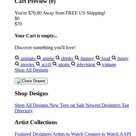
Cart Preview (0)
You're
$70.00
Away from
FREE US Shipping!
$0
$70
Your Cart is empty...
Discover something you'll love!
animals
anime
drinks
fantasy
food
funny
movies
sci-fi
sports
television
vintage
Shop All Designs
Shop Designs
Shop All Designs
New Tees on Sale
Newest Designers
Tag
Directory
Artist Collections
Featured Designers
Artists to Watch
Creators to Watch
AAPI