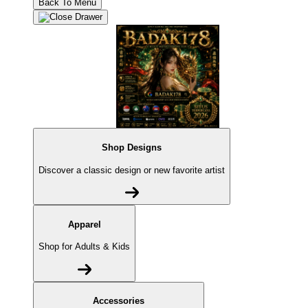
Back To Menu
Shop Designs
Discover a classic design or new favorite artist
Apparel
Shop for Adults & Kids
Accessories