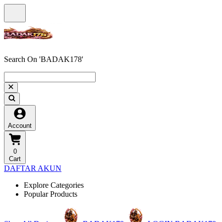
Search On 'BADAK178'
Account
0
Cart
DAFTAR AKUN
Explore Categories
Popular Products