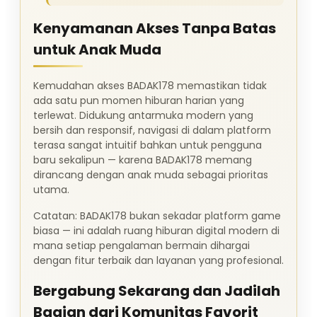
Kenyamanan Akses Tanpa Batas
untuk Anak Muda
Kemudahan akses BADAK178 memastikan tidak
ada satu pun momen hiburan harian yang
terlewat. Didukung antarmuka modern yang
bersih dan responsif, navigasi di dalam platform
terasa sangat intuitif bahkan untuk pengguna
baru sekalipun — karena BADAK178 memang
dirancang dengan anak muda sebagai prioritas
utama.
Catatan: BADAK178 bukan sekadar platform game
biasa — ini adalah ruang hiburan digital modern di
mana setiap pengalaman bermain dihargai
dengan fitur terbaik dan layanan yang profesional.
Bergabung Sekarang dan Jadilah
Bagian dari Komunitas Favorit