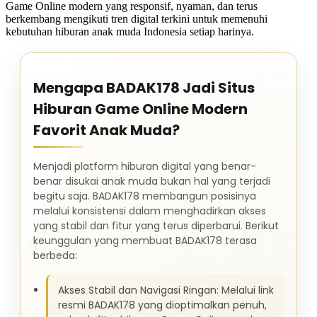
Game Online modern yang responsif, nyaman, dan terus
berkembang mengikuti tren digital terkini untuk memenuhi
kebutuhan hiburan anak muda Indonesia setiap harinya.
Mengapa BADAK178 Jadi Situs
Hiburan Game Online Modern
Favorit Anak Muda?
Menjadi platform hiburan digital yang benar-
benar disukai anak muda bukan hal yang terjadi
begitu saja. BADAK178 membangun posisinya
melalui konsistensi dalam menghadirkan akses
yang stabil dan fitur yang terus diperbarui. Berikut
keunggulan yang membuat BADAK178 terasa
berbeda:
Akses Stabil dan Navigasi Ringan: Melalui link
resmi BADAK178 yang dioptimalkan penuh,