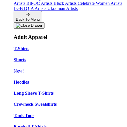
Artists
BIPOC Artists
Black Artists
Celebrate Women Artists
LGBTQIA Artists
Ukrainian Artists
Back To Menu
Adult Apparel
T-Shirts
Shorts
New!
Hoodies
Long Sleeve T-Shirts
Crewneck Sweatshirts
Tank Tops
Baseball T-Shirts