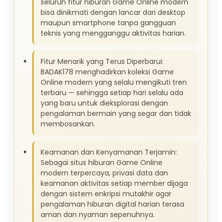
seluruh fitur hiburan Game Online modern
bisa dinikmati dengan lancar dari desktop
maupun smartphone tanpa gangguan
teknis yang mengganggu aktivitas harian.
Fitur Menarik yang Terus Diperbarui:
BADAK178 menghadirkan koleksi Game
Online modern yang selalu mengikuti tren
terbaru — sehingga setiap hari selalu ada
yang baru untuk dieksplorasi dengan
pengalaman bermain yang segar dan tidak
membosankan.
Keamanan dan Kenyamanan Terjamin:
Sebagai situs hiburan Game Online
modern terpercaya, privasi data dan
keamanan aktivitas setiap member dijaga
dengan sistem enkripsi mutakhir agar
pengalaman hiburan digital harian terasa
aman dan nyaman sepenuhnya.