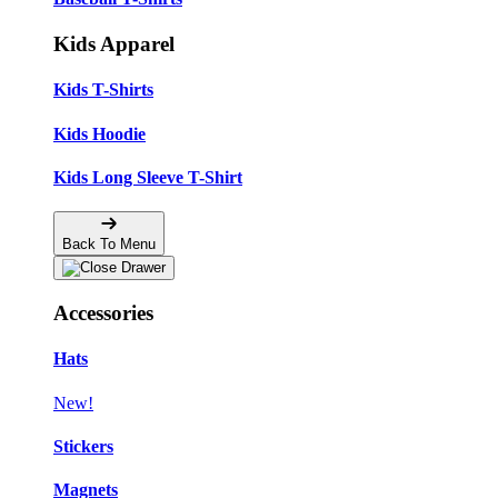
Kids Apparel
Kids T-Shirts
Kids Hoodie
Kids Long Sleeve T-Shirt
Back To Menu
Accessories
Hats
New!
Stickers
Magnets