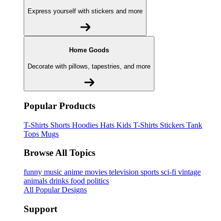
Express yourself with stickers and more
Home Goods
Decorate with pillows, tapestries, and more
Popular Products
T-Shirts
Shorts
Hoodies
Hats
Kids T-Shirts
Stickers
Tank
Tops
Mugs
Browse All Topics
funny
music
anime
movies
television
sports
sci-fi
vintage
animals
drinks
food
politics
All Popular Designs
Support