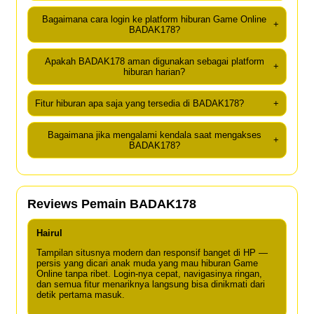
Bagaimana cara login ke platform hiburan Game Online
+
BADAK178?
Apakah BADAK178 aman digunakan sebagai platform
+
hiburan harian?
Fitur hiburan apa saja yang tersedia di BADAK178?
+
Bagaimana jika mengalami kendala saat mengakses
+
BADAK178?
Reviews Pemain BADAK178
Hairul
Tampilan situsnya modern dan responsif banget di HP —
persis yang dicari anak muda yang mau hiburan Game
Online tanpa ribet. Login-nya cepat, navigasinya ringan,
dan semua fitur menariknya langsung bisa dinikmati dari
detik pertama masuk.