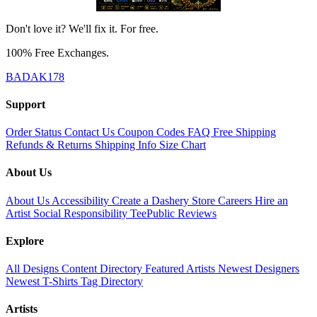
Don't love it? We'll fix it. For free.
100% Free Exchanges.
BADAK178
Support
Order Status
Contact Us
Coupon Codes
FAQ
Free Shipping
Refunds & Returns
Shipping Info
Size Chart
About Us
About Us
Accessibility
Create a Dashery Store
Careers
Hire an
Artist
Social Responsibility
TeePublic Reviews
Explore
All Designs
Content Directory
Featured Artists
Newest Designers
Newest T-Shirts
Tag Directory
Artists