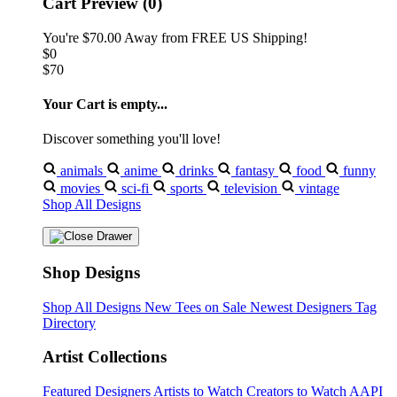
Cart Preview (0)
You're
$70.00
Away from
FREE US Shipping!
$0
$70
Your Cart is empty...
Discover something you'll love!
animals
anime
drinks
fantasy
food
funny
movies
sci-fi
sports
television
vintage
Shop All Designs
Shop Designs
Shop All Designs
New Tees on Sale
Newest Designers
Tag
Directory
Artist Collections
Featured Designers
Artists to Watch
Creators to Watch
AAPI