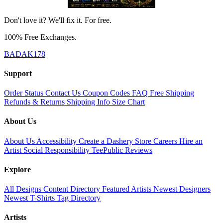
Don't love it? We'll fix it. For free.
100% Free Exchanges.
BADAK178
Support
Order Status
Contact Us
Coupon Codes
FAQ
Free Shipping
Refunds & Returns
Shipping Info
Size Chart
About Us
About Us
Accessibility
Create a Dashery Store
Careers
Hire an
Artist
Social Responsibility
TeePublic Reviews
Explore
All Designs
Content Directory
Featured Artists
Newest Designers
Newest T-Shirts
Tag Directory
Artists