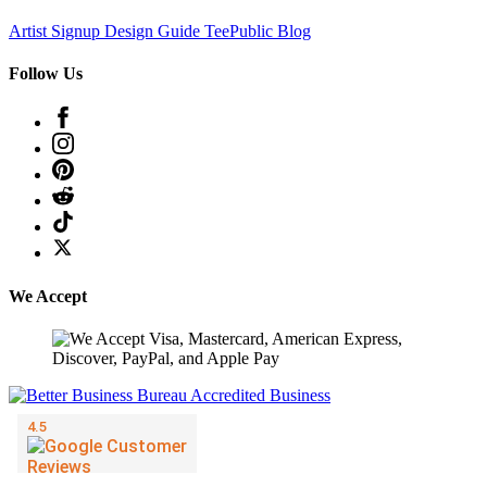
Artist Signup
Design Guide
TeePublic Blog
Follow Us
We Accept