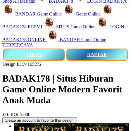
Shop All Designs
BADAK178
LOGIN BADAK178
BANDAR Game Online
Game Online
BADAK178 RESMI
SITUS Game Online
LOGIN
BADAK178 ONLINE
BANDAR Game Online
TERPERCAYA
LOGIN
DAFTAR
Design ID:74165272
BADAK178 | Situs Hiburan
Game Online Modern Favorit
Anak Muda
$16
IDR 5.000
Create an account to favorite this design!