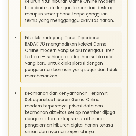
seluruh fitur hiburan Game Online modern
bisa dinikmati dengan lancar dari desktop
maupun smartphone tanpa gangguan
teknis yang mengganggu aktivitas harian.
Fitur Menarik yang Terus Diperbarui:
BADAK178 menghadirkan koleksi Game
Online modern yang selalu mengikuti tren
terbaru — sehingga setiap hari selalu ada
yang baru untuk dieksplorasi dengan
pengalaman bermain yang segar dan tidak
membosankan.
Keamanan dan Kenyamanan Terjamin:
Sebagai situs hiburan Game Online
modern terpercaya, privasi data dan
keamanan aktivitas setiap member dijaga
dengan sistem enkripsi mutakhir agar
pengalaman hiburan digital harian terasa
aman dan nyaman sepenuhnya.