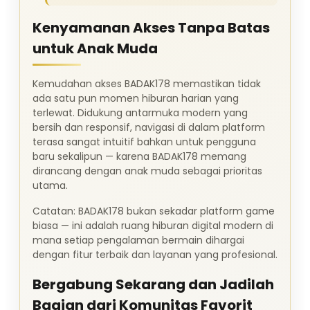
Kenyamanan Akses Tanpa Batas
untuk Anak Muda
Kemudahan akses BADAK178 memastikan tidak
ada satu pun momen hiburan harian yang
terlewat. Didukung antarmuka modern yang
bersih dan responsif, navigasi di dalam platform
terasa sangat intuitif bahkan untuk pengguna
baru sekalipun — karena BADAK178 memang
dirancang dengan anak muda sebagai prioritas
utama.
Catatan: BADAK178 bukan sekadar platform game
biasa — ini adalah ruang hiburan digital modern di
mana setiap pengalaman bermain dihargai
dengan fitur terbaik dan layanan yang profesional.
Bergabung Sekarang dan Jadilah
Bagian dari Komunitas Favorit