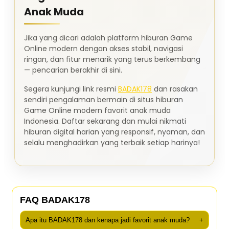
Anak Muda
Jika yang dicari adalah platform hiburan Game
Online modern dengan akses stabil, navigasi
ringan, dan fitur menarik yang terus berkembang
— pencarian berakhir di sini.
Segera kunjungi link resmi
BADAK178
dan rasakan
sendiri pengalaman bermain di situs hiburan
Game Online modern favorit anak muda
Indonesia. Daftar sekarang dan mulai nikmati
hiburan digital harian yang responsif, nyaman, dan
selalu menghadirkan yang terbaik setiap harinya!
FAQ BADAK178
Apa itu BADAK178 dan kenapa jadi favorit anak muda?
+