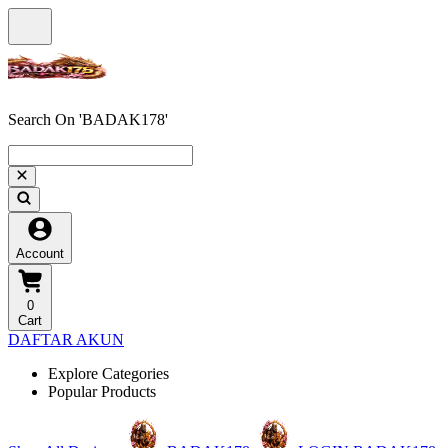
Search On 'BADAK178'
Account
0
Cart
DAFTAR AKUN
Explore Categories
Popular Products