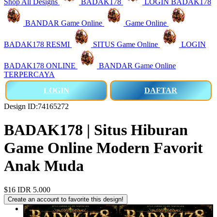
Shop All Designs
BADAK178
LOGIN BADAK178
BANDAR Game Online
Game Online
BADAK178 RESMI
SITUS Game Online
LOGIN
BADAK178 ONLINE
BANDAR Game Online
TERPERCAYA
LOGIN
DAFTAR
Design ID:74165272
BADAK178 | Situs Hiburan
Game Online Modern Favorit
Anak Muda
$16
IDR 5.000
Create an account to favorite this design!