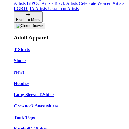
Artists
BIPOC Artists
Black Artists
Celebrate Women Artists
LGBTQIA Artists
Ukrainian Artists
Back To Menu
Adult Apparel
T-Shirts
Shorts
New!
Hoodies
Long Sleeve T-Shirts
Crewneck Sweatshirts
Tank Tops
Baseball T-Shirts