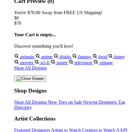
Cart Preview (0)
You're
$70.00
Away from
FREE US Shipping!
$0
$70
Your Cart is empty...
Discover something you'll love!
animals
anime
drinks
fantasy
food
funny
movies
sci-fi
sports
television
vintage
Shop All Designs
Shop Designs
Shop All Designs
New Tees on Sale
Newest Designers
Tag
Directory
Artist Collections
Featured Designers
Artists to Watch
Creators to Watch
AAPI